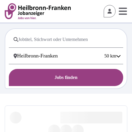
50
km
Jobs finden