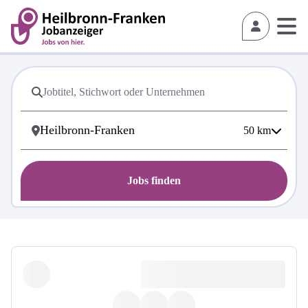
50
km
Jobs finden