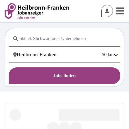
50
km
Jobs finden