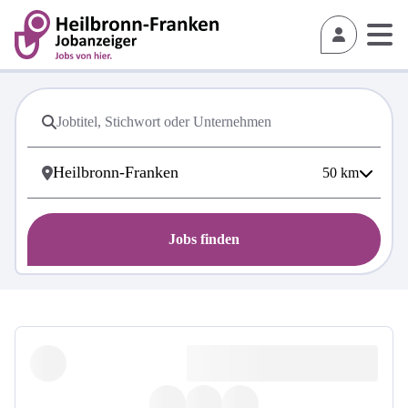
50
km
Jobs finden