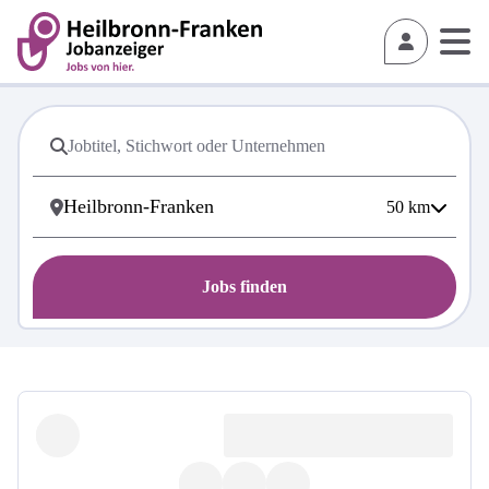
50
km
Jobs finden