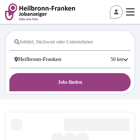
50
km
Jobs finden