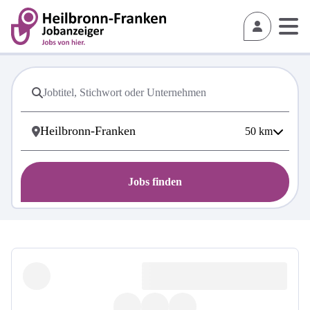
50
km
Jobs finden