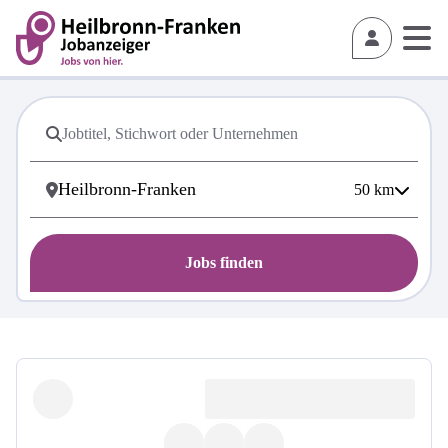
50
km
Jobs finden