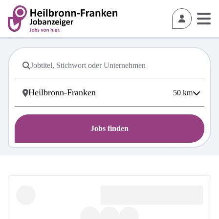
50
km
Jobs finden