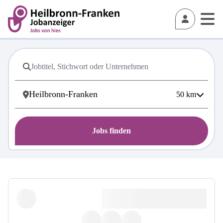
50
km
Jobs finden