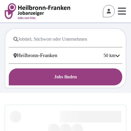
50
km
Jobs finden