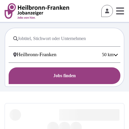
50
km
Jobs finden