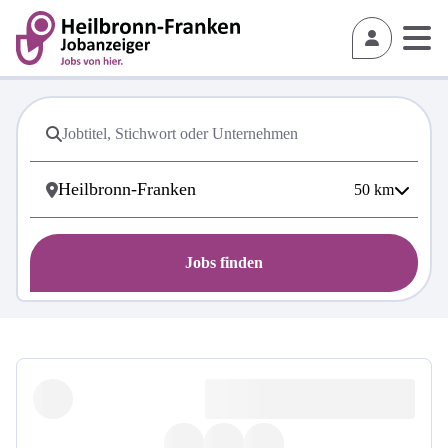
50
km
Jobs finden