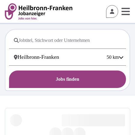
50
km
Jobs finden