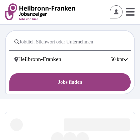
50
km
Jobs finden