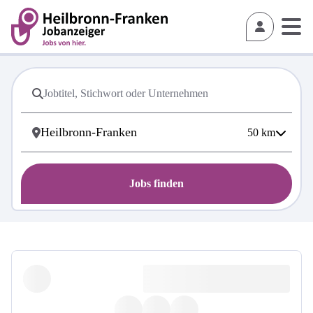
50
km
Jobs finden