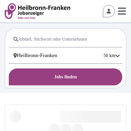
50
km
Jobs finden