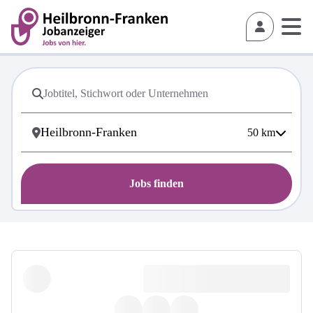
50
km
Jobs finden