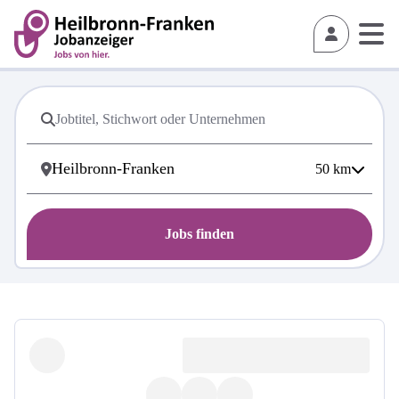
50
km
Jobs finden