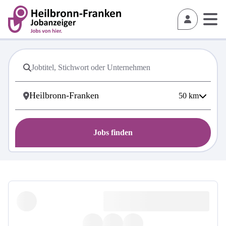
50
km
Jobs finden