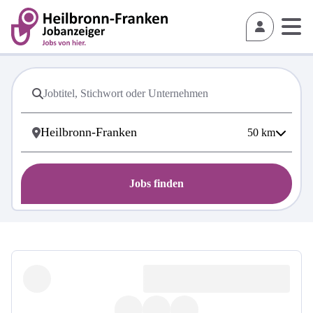
50
km
Jobs finden