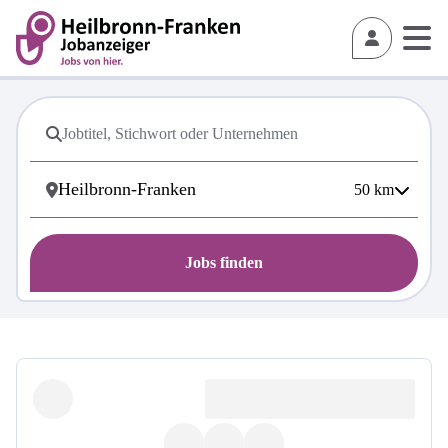
50
km
Jobs finden