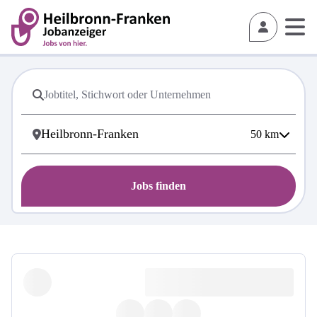
50
km
Jobs finden