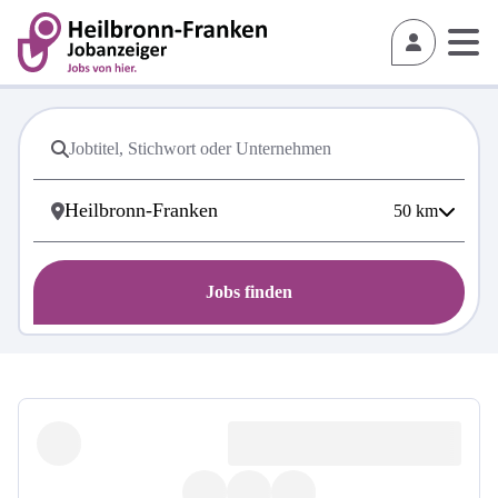
50
km
Jobs finden