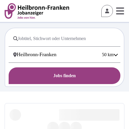
50
km
Jobs finden