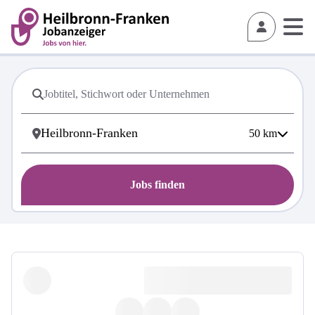
50
km
Jobs finden