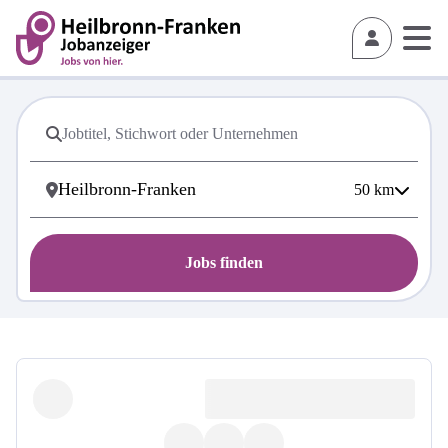
50
km
Jobs finden