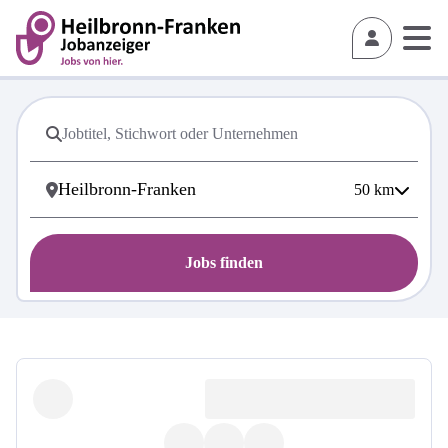
50
km
Jobs finden