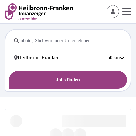
50
km
Jobs finden