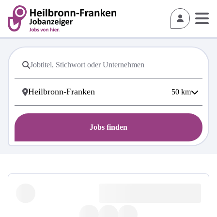
50
km
Jobs finden