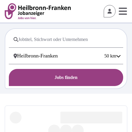
50
km
Jobs finden