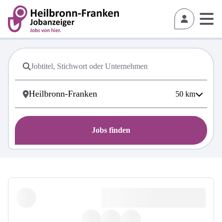
50
km
Jobs finden