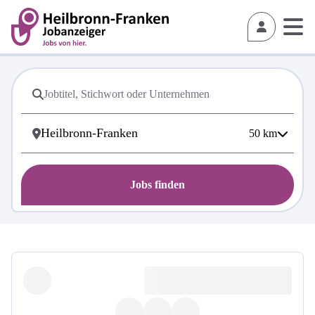
50
km
Jobs finden