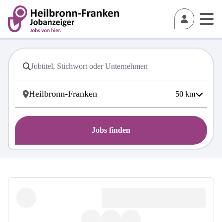
50
km
Jobs finden