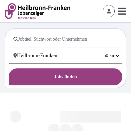
50
km
Jobs finden