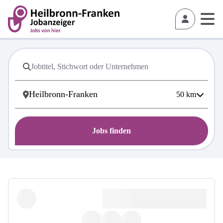
50
km
Jobs finden