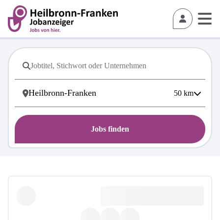
50
km
Jobs finden