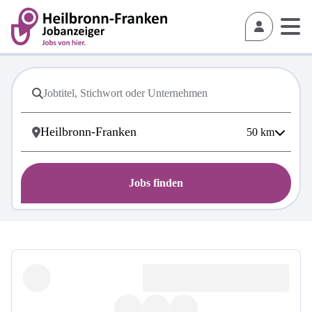
50
km
Jobs finden