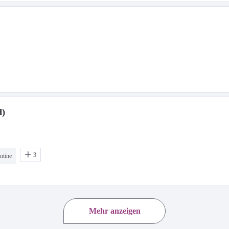
d)
3
ntine
Mehr anzeigen