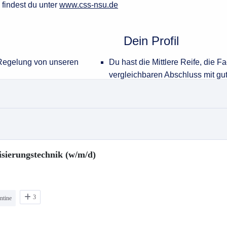
isierungstechnik (w/m/d)
3
ntine