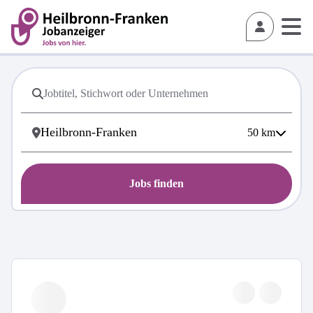
50
km
Jobs finden