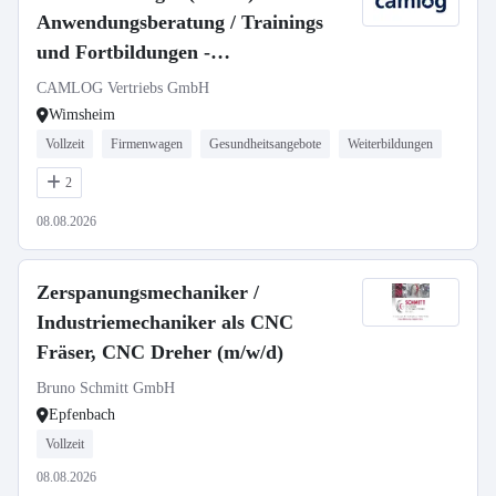
Anwendungsberatung / Trainings
und Fortbildungen -
Zahntechniker/-meister
CAMLOG Vertriebs GmbH
Wimsheim
Vollzeit
Firmenwagen
Gesundheitsangebote
Weiterbildungen
2
08.08.2026
Zerspanungsmechaniker /
Industriemechaniker als CNC
Fräser, CNC Dreher (m/w/d)
Bruno Schmitt GmbH
Epfenbach
Vollzeit
08.08.2026