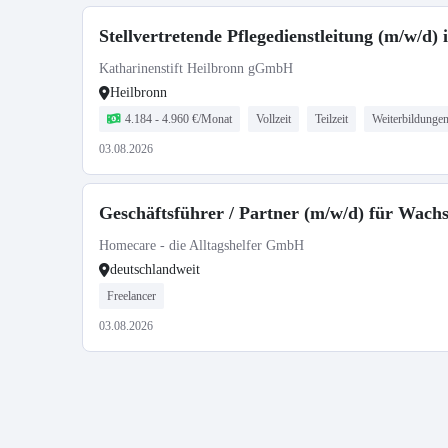
Stellvertretende Pflegedienstleitung (m/w/d)
Katharinenstift Heilbronn gGmbH
Heilbronn
4.184 - 4.960 €/Monat
Vollzeit
Teilzeit
Weiterbildunge
03.08.2026
Geschäftsführer / Partner (m/w/d) für Wac
Homecare - die Alltagshelfer GmbH
deutschlandweit
Freelancer
03.08.2026