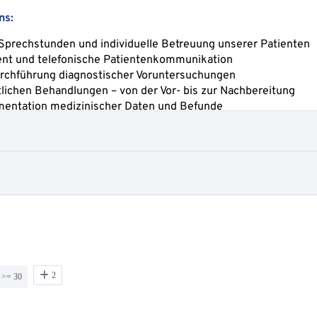
2
 >= 30