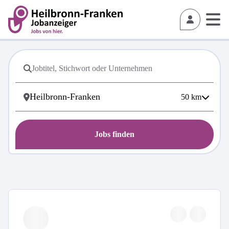
50
km
Jobs finden