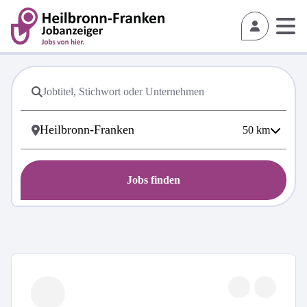
50
km
Jobs finden