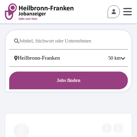
50
km
Jobs finden