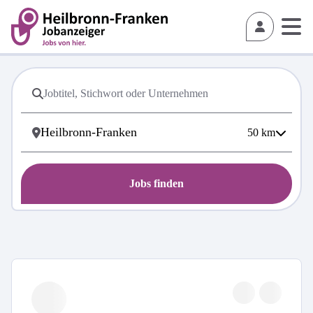
50
km
Jobs finden