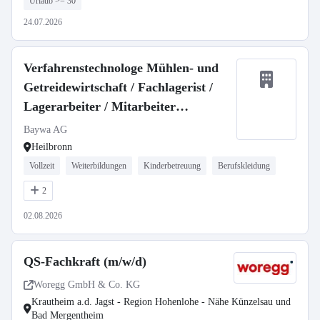
Urlaub >= 30
24.07.2026
Verfahrenstechnologe Mühlen- und
Getreidewirtschaft / Fachlagerist /
Lagerarbeiter / Mitarbeiter
Getreidesilo m/w/d, Agrar Heilbronn
Baywa AG
Heilbronn
Vollzeit
Weiterbildungen
Kinderbetreuung
Berufskleidung
2
02.08.2026
QS-Fachkraft (m/w/d)
Woregg GmbH & Co. KG
Krautheim a.d. Jagst - Region Hohenlohe - Nähe Künzelsau und
Bad Mergentheim