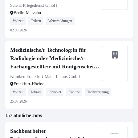
Selena Pflegedienst GmbH
Berlin-Marzahn
Vollzeit
Teilzeit
Weiterbildungen
02.08.2026
Medizinische/r Technolog:in für
Radiologie oder Medizinische/r
Fachangestellte/r mit Röntgenschein
(m/w/d)
Kliniken Frankfurt-Main-Taunus GmbH
Frankfurt-Höchst
Vollzeit
Jobrad
Jobticket
Kantine
Tarifvergütung
25.07.2026
157 ähnliche Jobs
Sachbearbeiter