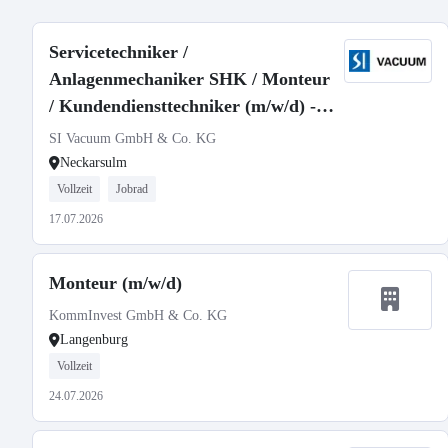
Servicetechniker /
Anlagenmechaniker SHK / Monteur
/ Kundendiensttechniker (m/w/d) -
Anlagenbau & Gebäudetechnik
SI Vacuum GmbH & Co. KG
Neckarsulm
Vollzeit
Jobrad
17.07.2026
Monteur (m/w/d)
KommInvest GmbH & Co. KG
Langenburg
Vollzeit
24.07.2026