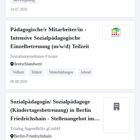
Tarifvergütung
24.07.2026
Pädagogische/r Mitarbeiter/in -
Intensive Sozialpädagogische
Einzelbetreuung (m/w/d) Teilzeit
Sozialunternehmen Förster
deutschlandweit
Vollzeit
Teilzeit
Weiterbildungen
Jobrad
06.08.2026
Sozialpädagogin/ Sozialpädagoge
(Kindertagesbetreuung) in Berlin
Friedrichshain - Stellenangebot im
Stellenmarkt Bildung
Trialog Jugendhilfe gGmbH
Berlin-Friedrichshain