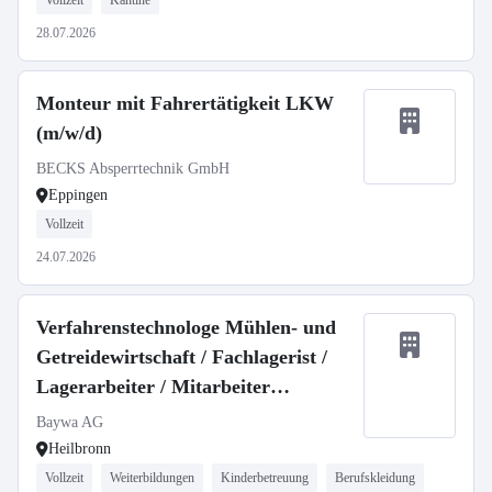
Vollzeit
Kantine
28.07.2026
Monteur mit Fahrertätigkeit LKW
(m/w/d)
BECKS Absperrtechnik GmbH
Eppingen
Vollzeit
24.07.2026
Verfahrenstechnologe Mühlen- und
Getreidewirtschaft / Fachlagerist /
Lagerarbeiter / Mitarbeiter
Getreidesilo m/w/d, Agrar Heilbronn
Baywa AG
Heilbronn
Vollzeit
Weiterbildungen
Kinderbetreuung
Berufskleidung