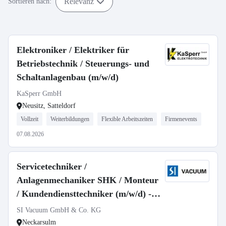
Relevanz
Sortieren nach:
Elektroniker / Elektriker für
Betriebstechnik / Steuerungs- und
Schaltanlagenbau (m/w/d)
KaSperr GmbH
Neusitz, Satteldorf
Vollzeit
Weiterbildungen
Flexible Arbeitszeiten
Firmenevents
07.08.2026
Servicetechniker /
Anlagenmechaniker SHK / Monteur
/ Kundendiensttechniker (m/w/d) -
Anlagenbau & Gebäudetechnik
SI Vacuum GmbH & Co. KG
Neckarsulm